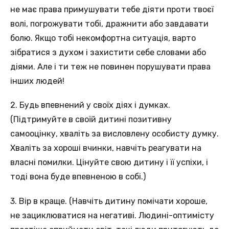
не має права примушувати тебе діяти проти твоєї
волі, погрожувати тобі, дражнити або завдавати
болю. Якщо тобі некомфортна ситуація, варто
зібратися з духом і захистити себе словами або
діями. Але і ти теж не повинен порушувати права
інших людей!
2. Будь впевнений у своїх діях і думках.
(Підтримуйте в своїй дитині позитивну
самооцінку, хваліть за висловлену особисту думку.
Хваліть за хороші вчинки, навчіть реагувати на
власні помилки. Цінуйте свою дитину і її успіхи, і
тоді вона буде впевненою в собі.)
3. Вір в краще. (Навчіть дитину помічати хороше,
не зациклюватися на негативі. Людині-оптимісту