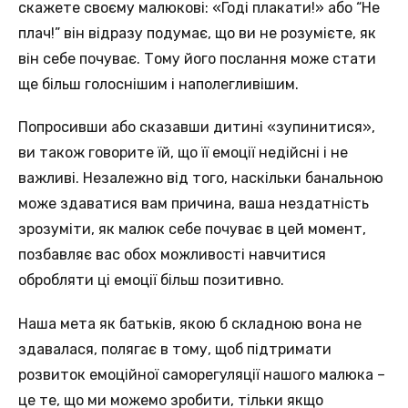
скажете своєму малюкові: «Годі плакати!» або “Не
плач!” він відразу подумає, що ви не розумієте, як
він себе почуває. Тому його послання може стати
ще більш голоснішим і наполегливішим.
Попросивши або сказавши дитині «зупинитися»,
ви також говорите їй, що її емоції недійсні і не
важливі. Незалежно від того, наскільки банальною
може здаватися вам причина, ваша нездатність
зрозуміти, як малюк себе почуває в цей момент,
позбавляє вас обох можливості навчитися
обробляти ці емоції більш позитивно.
Наша мета як батьків, якою б складною вона не
здавалася, полягає в тому, щоб підтримати
розвиток емоційної саморегуляції нашого малюка –
це те, що ми можемо зробити, тільки якщо