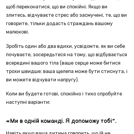
щоб переконатися, що ви спокійні. Якщо ви
злитесь, відчуваєте стрес або засмучені, те, що ви
говорите, тільки додасть страждань вашому
малюкові.
Зробіть один або два вдихи, усвідомте, як ви себе
почуваєте, зосередьтеся на тому, що відбувається
всередині вашого тіла (ваше серце може битися
трохи швидше; ваша щелепа може бути стиснута, і
ви можете відчувати напругу).
Коли ви будете готові, спокійно і тихо спробуйте
наступні варіанти:
«Ми в одній команді. Я допоможу тобі”.
Навіть якщо ваша дитина говорить, що їй не