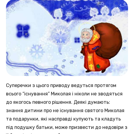
Суперечки з цього приводу ведуться протягом
всього “існування” Миколая і ніколи не зводяться
до якогось певного рішення. Деякі думають:
знання дитини про не існування святого Миколая
та подарунки, які насправді купують та кладуть
під подушку батьки, може призвести до недовіри з