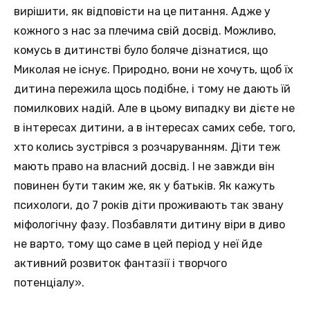
вирішити, як відповісти на це питання. Адже у
кожного з нас за плечима свій досвід. Можливо,
комусь в дитинстві було боляче дізнатися, що
Миколая не існує. Природно, вони не хочуть, щоб їх
дитина пережила щось подібне, і тому не дають їй
помилкових надій. Але в цьому випадку ви дієте не
в інтересах дитини, а в інтересах самих себе, того,
хто колись зустрівся з розчаруванням. Діти теж
мають право на власний досвід. І не завжди він
повинен бути таким же, як у батьків. Як кажуть
психологи, до 7 років діти проживають так звану
міфологічну фазу. Позбавляти дитину віри в диво
не варто, тому що саме в цей період у неї йде
активний розвиток фантазії і творчого
потенціалу».