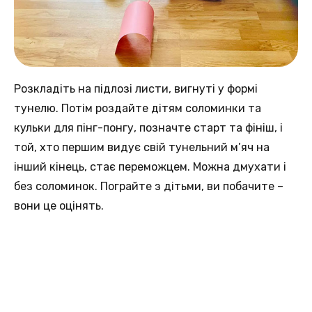
Розкладіть на підлозі листи, вигнуті у формі
тунелю. Потім роздайте дітям соломинки та
кульки для пінг-понгу, позначте старт та фініш, і
той, хто першим видує свій тунельний м’яч на
інший кінець, стає переможцем. Можна дмухати і
без соломинок. Пограйте з дітьми, ви побачите –
вони це оцінять.