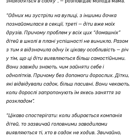
знаходяться в садку”
, — розповідає молода мама.
“Одних ми зустріли на вулиці, з іншими дочка
познайомилася в секції, треті — діти вже моїх
друзів. Причому проблем у всіх цих “домашніх”
дітей в школі в плані успішності не виникло. Разом
з тим я відзначила одну їх цікаву особливість — річ
у тім, що ці діти виявляються більш самостійними.
Вони завжди знають, чим зайняти себе і
однолітків. Причому без допомоги дорослих. Дітки,
які відвідували садок, більш пасивні. Вони чекають,
коли дорослі запропонують їм якесь заняття за
розкладом”.
“Цікаво спостерігати: коли збирається компанія
дітей, то зазвичай головними заводилами
виявляються ті, хто в садок не ходив. Звичайно,