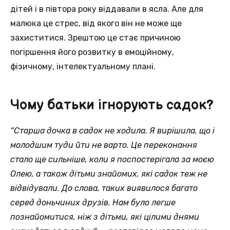
дітей і в півтора року віддавали в ясла. Але для
малюка це стрес, від якого він не може ще
захиститися. Зрештою це стає причиною
погіршення його розвитку в емоційному,
фізичному, інтелектуальному плані.
Чому батьки ігнорують садок?
“Старша дочка в садок не ходила. Я вирішила, що і
молодшим туди йти не варто. Це переконання
стало ще сильніше, коли я поспостерігала за моєю
Олею, а також дітьми знайомих, які садок теж не
відвідували. До слова, таких виявилося багато
серед доньчиних друзів. Нам було легше
познайомитися, ніж з дітьми, які цілими днями