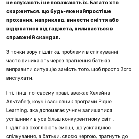
не слухають і не поважають їх. Багато хто
скаржиться, що будь-яке найпростіше
прохання, наприклад, винести сміття або
відірватися від гаджета, виливається в
справжній скандал.
З точки зору підлітка, проблеми в спілкуванні
часто виникають через прагнення батьків
виправити ситуацію замість того, щоб просто його
вислухати.
І ті, і інші по-своєму праві, вважає Хелейна
Альтабеф, коуч і засновник програми Pique
Learning, яка допомагає учням залишатися
успішними в усе більш конкурентному світі.
Підлітків охоплюють емоції, що ускладнює
спілкування, а батьки, своєю чергою, прагнуть до