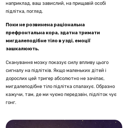
наприклад, ваш завислий, на прищавій особі
підлітка, погляд.
Поки не розвинена раціональна
префронтальна кора, здатна тримати
мигдалеподібне тіло в узді, емоції
зашкалюють.
Сканування мозку показує силу впливу цього
сигналу на підлітків. Якщо маленьких дітей і
дорослих цей тригер абсолютно не зачіпає,
мигдалеподібне тіло підлітка спалахує. Образно
кажучи, там, де ми чуємо передзвін, підліток чує
гонг.