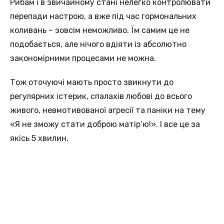
Рибам і в звичайному стані нелегко контролювати
перепади настрою, а вже під час гормональних
коливань – зовсім неможливо. Їм самим це не
подобається, але нічого вдіяти із абсолютно
закономірними процесами не можна.
Тож оточуючі мають просто звикнути до
регулярних істерик, спалахів любові до всього
живого, невмотивованої агресії та паніки на тему
«Я не зможу стати доброю матір’ю!». І все це за
якісь 5 хвилин.