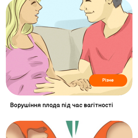
Різне
Ворушіння плода під час вагітності