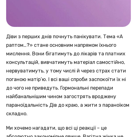
Діви з перших днів почнуть панікувати. Тема «А
раптом…?» стане основним напрямом їхнього
мислення. Вони бігатимуть до лікарів та платних
консультацій, вивчатимуть матеріал самостійно,
нервуватимуть, у тому числі й через страх стати
поганою матір’ю. І всі ваші спроби заспокоїти їх ні
до чого не приведуть. Гормональні перепади
найбанальнішим чином загострять вроджену
параноїдальність Дів до краю, а жити з параноїком
складно.
Ми хочемо нагадати, що всі ці реакції – це
абсолютно закономірне явище. Вагітна жінка не