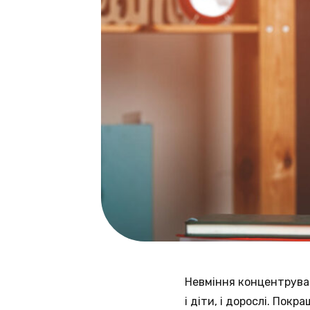
Невміння концентруват
і діти, і дорослі. Пок