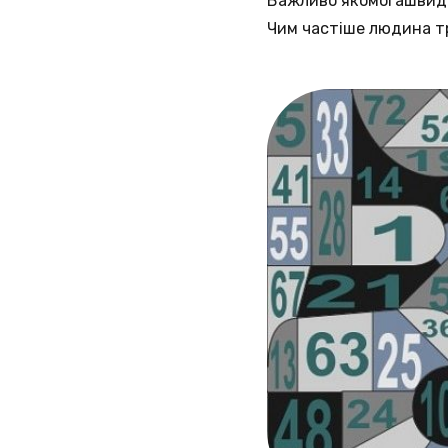
Важливо якомогашвидше
Чим частіше людина т