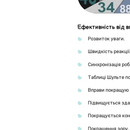
Ефективність від в
Розвиток уваги.
Швидкість реакції
Синхронізація роб
Таблиці Шульте п
Вправи покращую 
Підвищується здат
Покращується конц
Покращення зору.