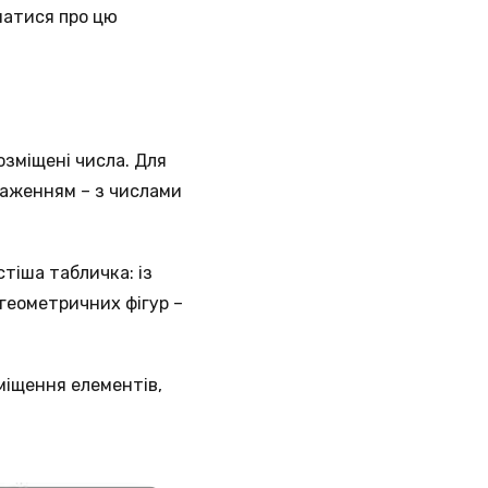
натися про цю
зміщені числа. Для
раженням – з числами
тіша табличка: із
 геометричних фігур –
міщення елементів,