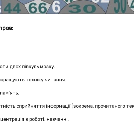
прав:
.
оти двох півкуль мозку.
окращують техніку читання.
пам’ять.
ність сприйняття інформації (зокрема, прочитаного тек
ентрація в роботі, навчанні.