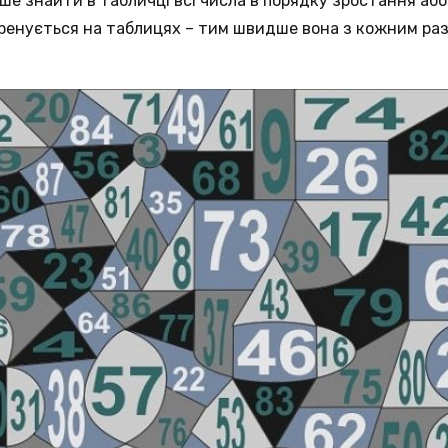
 знайти в табличці всі числа в порядку зростання або 
ренується на таблицях – тим швидше вона з кожним раз