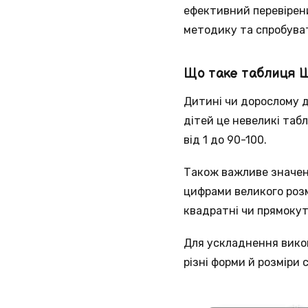
ефективний перевірен
методику та спробуват
Що таке таблиця 
Дитині чи дорослому д
дітей це невеликі таб
від 1 до 90-100.
Також важливе значен
цифрами великого розм
квадратні чи прямокут
Для ускладнення викон
різні форми й розміри 