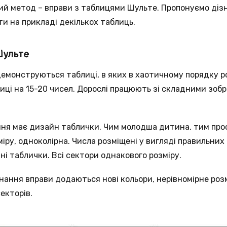
ий метод – вправи з таблицями Шульте. Пропонуємо діз
и на прикладі декількох таблиць.
Шульте
емонструються таблиці, в яких в хаотичному порядку ро
лиці на 15-20 чисел. Дорослі працюють зі складними зоб
ня має дизайн таблички. Чим молодша дитина, тим прос
іру, одноколірна. Числа розміщені у вигляді правильних
ні таблички. Всі сектори однакового розміру.
ання вправи додаються нові кольори, нерівномірне роз
секторів.