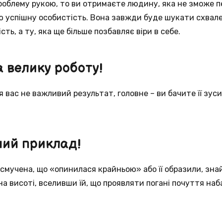
облему рукою, то ви отримаєте людину, яка не зможе п
успішну особистість. Вона завжди буде шукати схвален
сть, а ту, яка ще більше позбавляє віри в себе.
 велику роботу!
 вас не важливий результат, головне – ви бачите її зуси
ний приклад!
смучена, що «опинилася крайньою» або її образили, зна
 на висоті, вселивши їй, що проявляти погані почуття наб