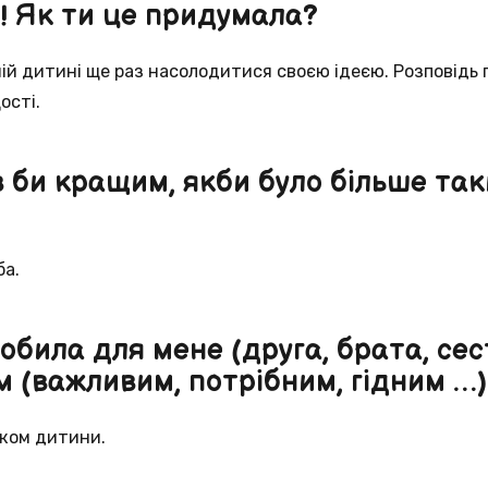
! Як ти це придумала?
й дитині ще раз насолодитися своєю ідеєю. Розповідь п
ості.
в би кращим, якби було більше так
ба.
робила для мене (друга, брата, сес
м (важливим, потрібним, гідним …)
ком дитини.