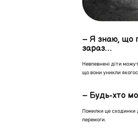
– Я знаю, що 
зараз…
Невпевнені діти можуть
що вони уникли якогось
– Будь-хто м
Помилки це сходинки д
перемоги.