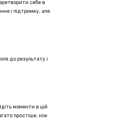
еретворити себе в
ня і підтримку, але
лля до результату і
йдіть моменти в цій
агато простіше, ніж