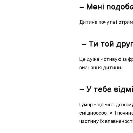
– Мені подоба
Дитина почута і отрим
– Ти той друг,
Це дуже мотивуюча фра
визнання дитини.
– У тебе відм
Гумор – це міст до ком
смішнооооо…» І почина
частину їх впевненості