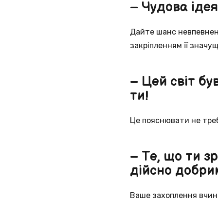
– Чудова ідея
Дайте шанс невпевнені
закріпленням її значущ
– Цей світ бу
ти!
Це пояснювати не тре
– Те, що ти з
дійсно добри
Ваше захоплення вчин