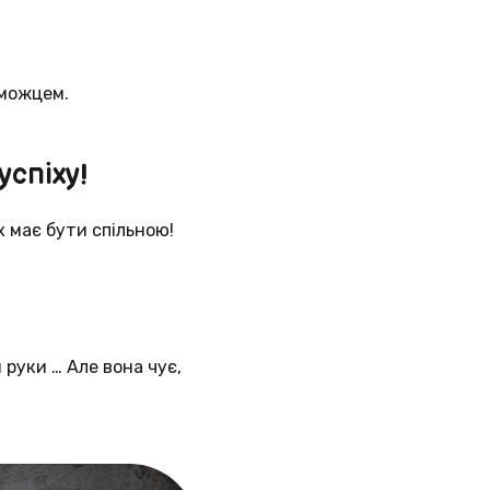
еможцем.
спіху!
х має бути спільною!
 руки … Але вона чує,