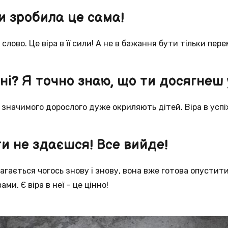
и зробила це сама!
слово. Це віра в її сили! А не в бажання бути тільки пер
ні? Я точно знаю, що ти досягнеш у
 значимого дорослого дуже окриляють дітей. Віра в успі
ти не здаєшся! Все вийде!
гається чогось знову і знову, вона вже готова опустити
ами. Є віра в неї – це цінно!