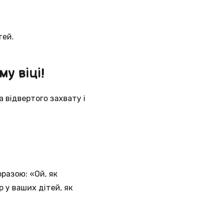
тей.
му віці!
 відвертого захвату і
фразою: «Ой, як
 у ваших дітей, як