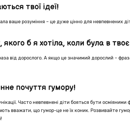
ються твої ідеї!
ала ваше розуміння – це дуже цінно для невпевнених ді
 якого б я хотіла, коли була в твоє
за від дорослого. А якщо це значимий дорослий – фраза
інне почуття гумору!
унікації. Часто невпевнені діти бояться бути осміяними 
ють вважати, що гумор-це не їх коник. Розвивайте гумор
!