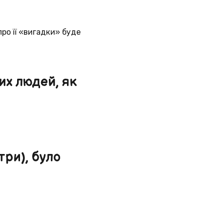
ро її «вигадки» буде
их людей, як
три), було