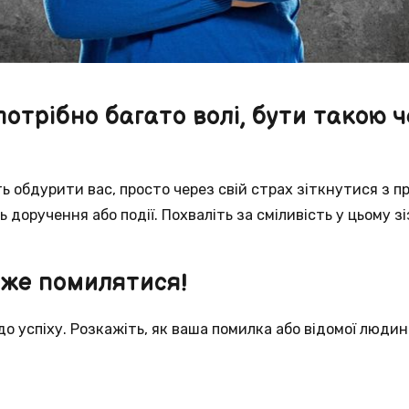
потрібно багато волі, бути такою ч
 обдурити вас, просто через свій страх зіткнутися з пр
 доручення або події. Похваліть за сміливість у цьому з
оже помилятися!
о успіху. Розкажіть, як ваша помилка або відомої людин