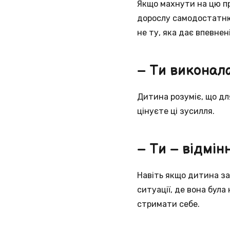
Якщо махнути на цю пр
дорослу самодостатню 
не ту, яка дає впевнені
– Ти виконала
Дитина розуміє, що для
цінуєте ці зусилля.
– Ти – відмін
Навіть якщо дитина за
ситуації, де вона була
стримати себе.