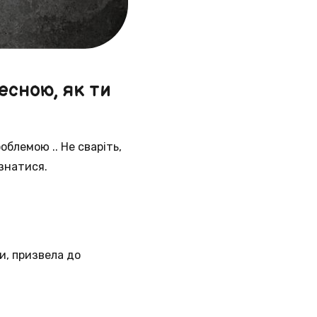
есною, як ти
облемою .. Не сваріть,
ізнатися.
и, призвела до