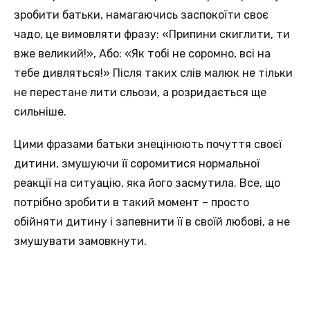
зробити батьки, намагаючись заспокоїти своє
чадо, це вимовляти фразу: «Припини скиглити, ти
вже великий!», Або: «Як тобі не соромно, всі на
тебе дивляться!» Після таких слів малюк не тільки
не перестане лити сльози, а розридається ще
сильніше.
Цими фразами батьки знецінюють почуття своєї
дитини, змушуючи її соромитися нормальної
реакції на ситуацію, яка його засмутила. Все, що
потрібно зробити в такий момент – просто
обійняти дитину і запевнити її в своїй любові, а не
змушувати замовкнути.