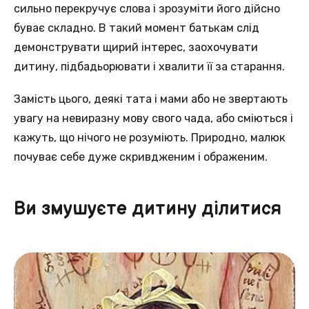
сильно перекручує слова і зрозуміти його дійсно
буває складно. В такий момент батькам слід
демонструвати щирий інтерес, заохочувати
дитину, підбадьорювати і хвалити її за старання.
Замість цього, деякі тата і мами або не звертають
увагу на невиразну мову свого чада, або сміються і
кажуть, що нічого не розуміють. Природно, малюк
почуває себе дуже скривдженим і ображеним.
Ви змушуєте дитину ділитися