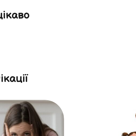
цікаво
ікації