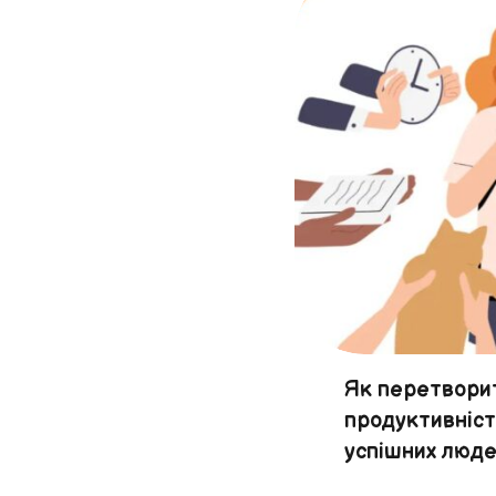
Як перетворит
продуктивніст
успішних люд