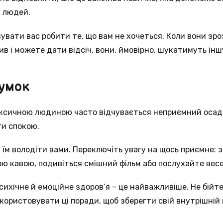
х людей.
увати вас робити те, що вам не хочеться. Коли вони зро
ив і можете дати відсіч, вони, ймовірно, шукатимуть інш
думок
оксичною людиною часто відчувається неприємний осад,
ти спокою.
їм володіти вами. Переключіть увагу на щось приємне: з
ю кавою, подивіться смішний фільм або послухайте весе
сихічне й емоційне здоров’я – це найважливіше. Не бійт
користовувати ці поради, щоб зберегти свій внутрішній