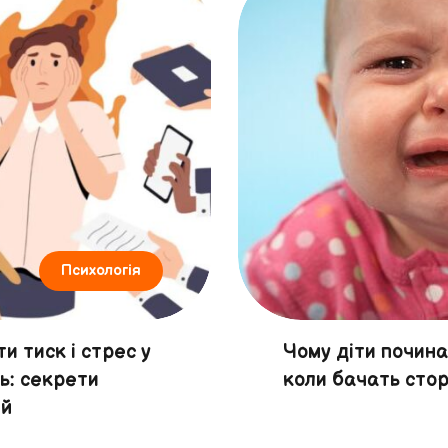
Психологія
и тиск і стрес у
Чому діти почин
ь: секрети
коли бачать стор
ей