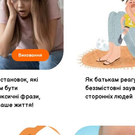
Виховання
становок, які
Як батькам реаг
м бути
беззмістовні за
ксичні фрази,
сторонніх людей
ваше життя!