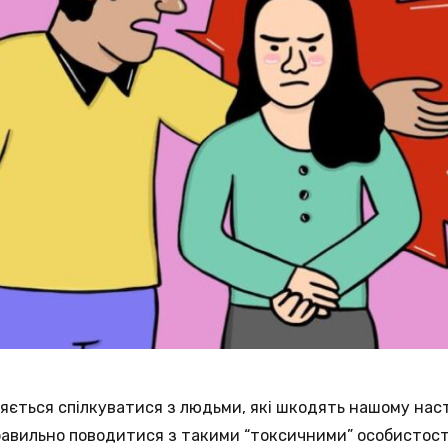
ляється спілкуватися з людьми, які шкодять нашому на
правильно поводитися з такими “токсичними” особистос