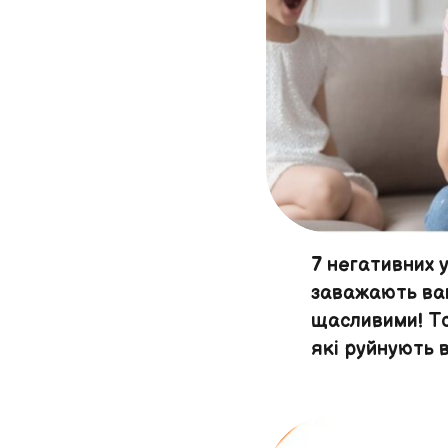
7 негативних у
заважають ва
щасливими! То
які руйнують 