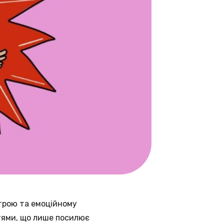
строю та емоційному
тями, що лише посилює