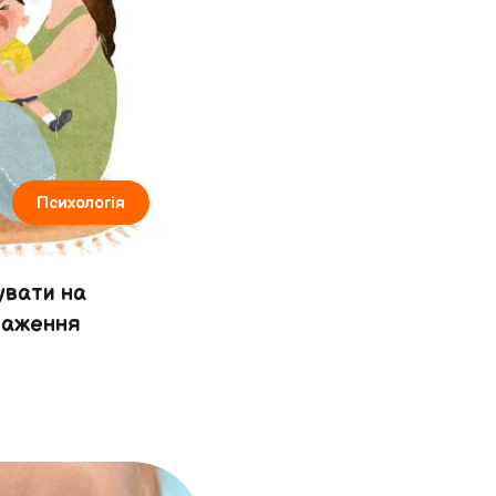
Психологія
увати на
уваження