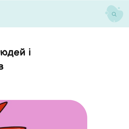
людей і
в