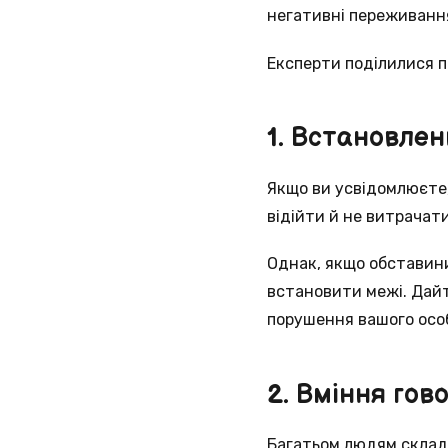
негативні переживанн
Експерти поділилися п
1. Встановлен
Якщо ви усвідомлюєте
відійти й не витрачати
Однак, якщо обставини
встановити межі. Дайт
порушення вашого осо
2. Вміння гов
Багатьом людям складн