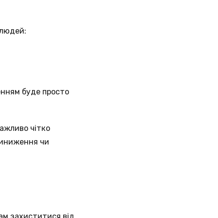
 людей:
енням буде просто
ажливо чітко
риниження чи
ам захиститися від