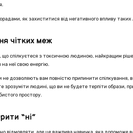
я.
орадами, як захиститися від негативного впливу таких
ня чітких меж
, що спілкуєтеся з токсичною людиною, найкращим ріш
 на неї свою енергію.
 не дозволяють вам повністю припинити спілкування, в
е зрозуміти людині, що ви не будете терпіти образи, п
бистого простору.
орити “ні”
о відмовляти, але це важлива навичка, яка допоможе в