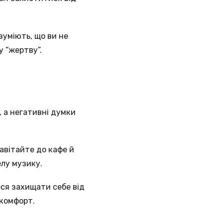
зуміють, що ви не
у “жертву”.
 а негативні думки
авітайте до кафе й
лу музику.
еся захищати себе від
 комфорт.