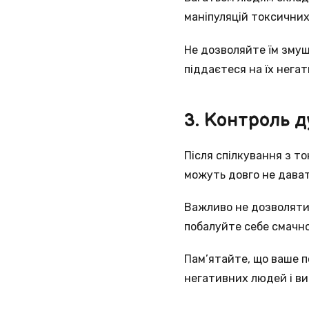
маніпуляцій токсични
Не дозволяйте їм змуш
піддаєтеся на їх негат
3. Контроль 
Після спілкування з т
можуть довго не дава
Важливо не дозволяти 
побалуйте себе смачно
Пам’ятайте, що ваше п
негативних людей і ви