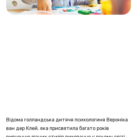
Відома голландська дитячя психологиня Вероніка
ван дер Клей, яка присвятила багато років
вивченню різних стилів виховання у всьому світі,