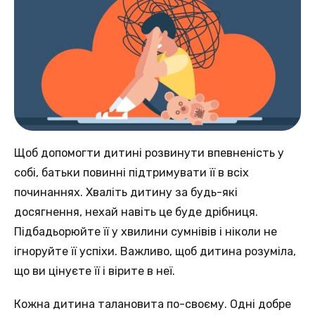
Щоб допомогти дитині розвинути впевненість у
собі, батьки повинні підтримувати її в всіх
починаннях. Хваліть дитину за будь-які
досягнення, нехай навіть це буде дрібниця.
Підбадьорюйте її у хвилини сумнівів і ніколи не
ігноруйте її успіхи. Важливо, щоб дитина розуміла,
що ви цінуєте її і вірите в неї.
Кожна дитина талановита по-своєму. Одні добре