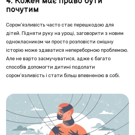
4. Кожен має право бути
почутим
Сором’язливість часто стає перешкодою для
дітей. Підняти руку на уроці, заговорити з новим
однокласником чи просто розповісти смішну
історію може здаватися непереборною проблемою.
Але не варто засмучуватися, адже є багато
способів допомогти дитині подолати
сором’язливість і стати більш впевненою в собі.