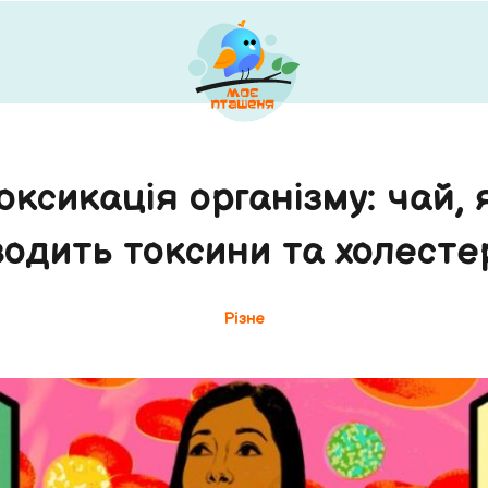
оксикація організму: чай, 
водить токсини та холесте
Різне