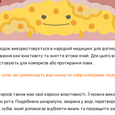
родок використовується в народній медицині для догляд
вання кон’юнктивіту та зняття втоми очей. Для цього в
товують для компресів або протирання повік.
2 супи, які допоможуть вам скинути зайві кілограми: післ
оріхів також має свої корисні властивості. Її можна ви
 рота. Подрібнена шкаралупа, зварена у воді, перетвор
 зубів, який допомагає відбілити емаль та покращити за