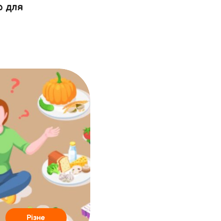
ю для
Різне