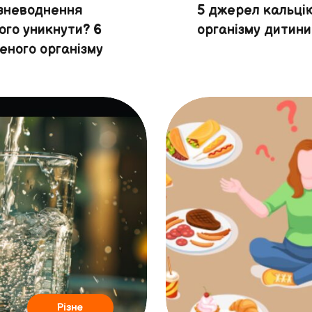
 зневоднення
5 джерел кальці
ого уникнути? 6
організму дитини
еного організму
Різне