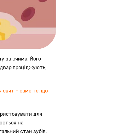
у за очима. Його
ідвар проціджують,
я свят – саме те, що
користовувати для
юється на
гальний стан зубів.