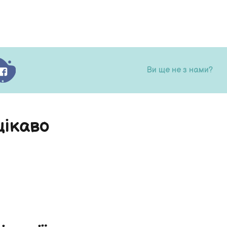
Ви ще не з нами?
цікаво