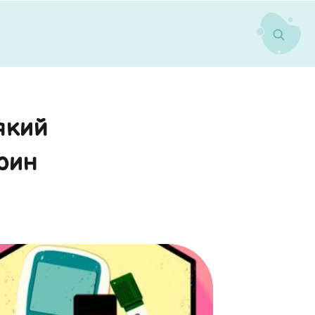
який
рин