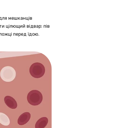
 для мешканців
ти цілющий відвар: пів
ложці перед їдою.