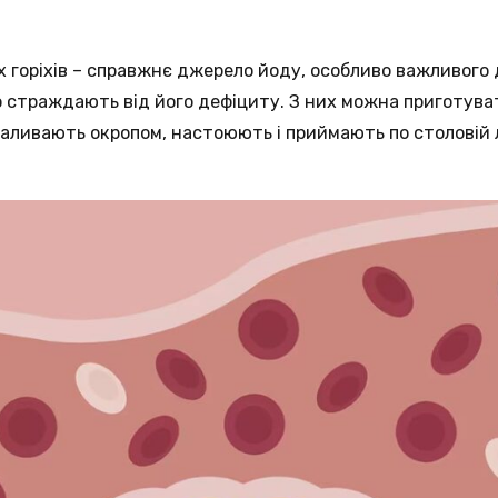
 горіхів – справжнє джерело йоду, особливо важливого
то страждають від його дефіциту. З них можна приготува
аливають окропом, настоюють і приймають по столовій 