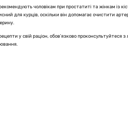
 рекомендують чоловікам при простатиті та жінкам із кіс
исний для курців, оскільки він допомагає очистити артері
ерину.
рецепти у свій раціон, обов’язково проконсультуйтеся з 
рювання.