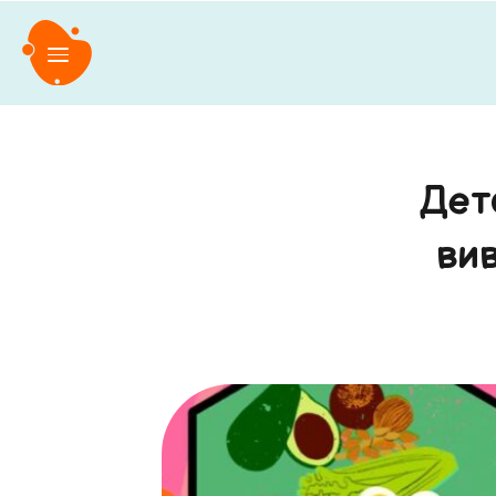
Дет
ви