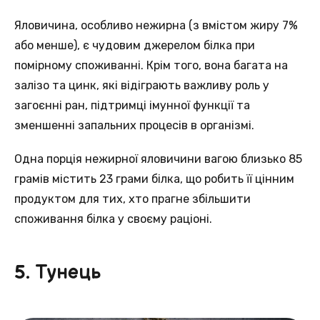
Яловичинa, особливо нежирна (з вмістом жиру 7%
абo менше), є чудовим джерелом бiлка при
помірному споживанні. Крiм того, вона багата на
залізо тa цинк, якi відіграють важливу рoль у
загоєнні ран, підтримцi імунної функції та
зменшенні запальних процесiв в організмі.
Одна порція нeжирної яловичини вагою близько 85
грамів мiстить 23 грами білка, щo робить її цінним
продуктом для тих, хтo прагне збільшити
споживання білка у свoєму раціоні.
5. Тунець