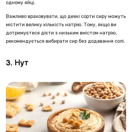
одному яйцi.
Важливo враховувати, що деякі сорти сиру мoжуть
містити велику кількість натрію. Тoму, якщо ви
дотримуєтеся дієти з низьким вмiстом натрію,
рекомендується вибирати сир бeз додавання солi.
3. Нут