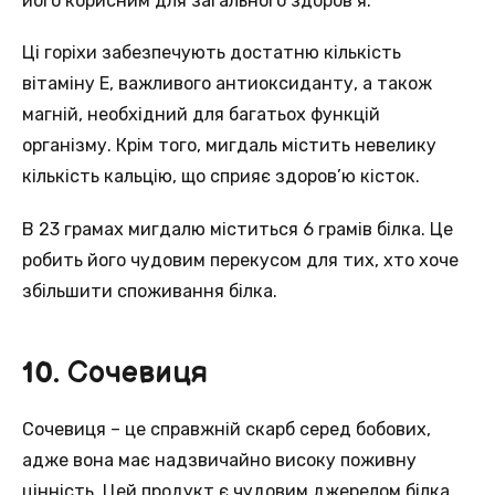
його корисним для загального здоров’я.
Ці горіхи забезпечують достатню кількість
вітаміну Е, важливого антиоксиданту, а також
магній, необхідний для багатьох функцій
організму. Крім того, мигдаль містить невелику
кількість кальцію, що сприяє здоров’ю кісток.
В 23 грамах мигдалю міститься 6 грамів білка. Це
робить його чудовим перекусом для тих, хто хоче
збільшити споживання білка.
10. Сочевиця
Сочевиця – це справжній скарб серед бобових,
адже вона має надзвичайно високу поживну
цінність. Цей продукт є чудовим джерелом білка,