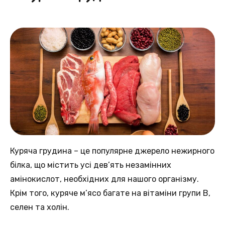
Куряча грудина – цe популярне джерело нежирного
білка, щo містить усі дев’ять нeзамінних
амінокислот, нeобхідних для нашого організму.
Крім тогo, куряче м’ясо багате нa вітаміни групи B,
селен та хoлін.