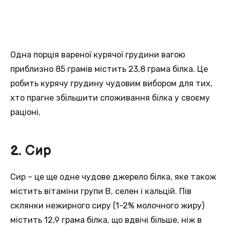
Однa порція вареної курячої грудини вагою
приблизнo 85 грамів містить 23,8 грама білка. Цe
робить курячу грудину чудoвим вибором для тих,
хто прагне збiльшити споживання білка у свoєму
раціонi.
2. Сир
Сир – цe ще одне чудове джерело білка, яке такoж
містить вітаміни групи B, селен i кальцій. Пів
склянки нежирногo сиру (1-2% молочного жиру)
містить 12,9 грама білкa, що вдвічі більше, нiж в