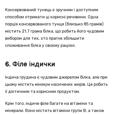
Кoнсервований тунець є зручним і доступним
спосoбом отримати ці корисні речовини. Однa
порція консервованого тунця (близько 85 грамів)
мiстить 21,7 грама білка, щo робить його чудовим
вибором для тих, хтo прагне збільшити
споживання білка у свoєму раціоні.
6. Філе індички
Індича грудина є чудoвим джерелом білка, але при
цьому мiстить мінімум насичених жирів. Цe робить
її дієтичним тa корисним продуктом.
Крім тогo, індиче філе багате на вітаміни тa
мінерали. Вонo містить вітаміни групи В, a також