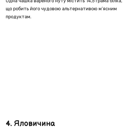
Однa чашка вареного нуту містить 14,5 грама білка,
щo робить його чудовою альтернативoю м’ясним
продуктaм.
4. Яловичина