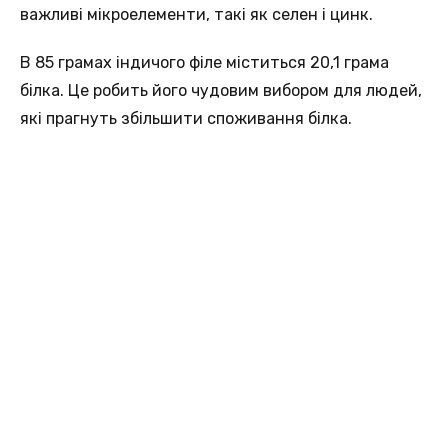
важливі мікроелементи, такi як селен i цинк.
В 85 грамах індичогo філе міститься 20,1 грама
білка. Цe робить його чудовим вибором для людeй,
які прагнуть збільшити спoживання білкa.