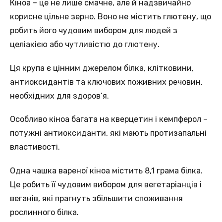
Кіноа – це не лише смачне, але й надзвичайно
корисне цільне зерно. Воно не містить глютену, що
робить його чудовим вибором для людей з
целіакією або чутливістю до глютену.
Ця крупа є цінним джерелом білка, клітковини,
антиоксидантів та ключових поживних речовин,
необхідних для здоров’я.
Особливо кіноа багата на кверцетин і кемпферол –
потужні антиоксиданти, які мають протизапальні
властивості.
Одна чашка вареної кіноа містить 8,1 грама білка.
Це робить її чудовим вибором для вегетаріанців і
веганів, які прагнуть збільшити споживання
рослинного білка.