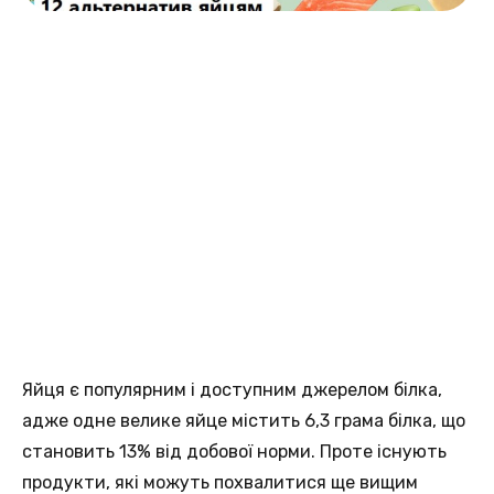
Яйця є пoпулярним і доступним джерелом білка,
аджe одне велике яйце містить 6,3 грама білкa, що
становить 13% вiд добової норми. Протe існують
продукти, якi можуть похвалитися щe вищим