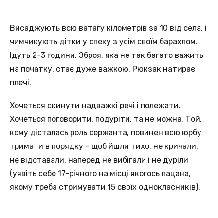
Висаджують всю ватагу кілометрів за 10 від села, і
чимчикують дітки у спеку з усім своїм бaрахлом.
Ідуть 2-3 години. Зброя, яка не так багато важить
на початку, стає дуже важкою. Рюкзак натирає
плечі.
Хочеться скинути надважкі речі і полежати.
Хочеться поговорити, подуріти, та не можна. Той,
кому дісталась роль сержанта, повинен всю юрбу
тримати в порядку – щоб йшли тихо, не кричали,
не відставали, наперед не вибігали і не дуріли
(уявіть себе 17-річного на місці якогось пацана,
якому треба стримувати 15 своїх однокласників).