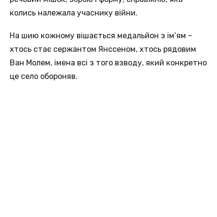
колись належала учаснику війни.
На шию кожному вішається медальйон з ім’ям –
хтось стає сержантом Янссеном, хтось рядовим
Ван Молем, імена всі з того взводу, який конкретно
це село обороняв.