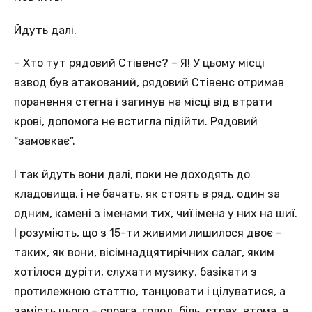
Йдуть далі.
– Хто тут рядовий Стівенс? – Я! У цьому місці
взвод був атакований, рядовий Стівенс отримав
поранення стегна і загинув на місці від втрати
крові, допомога не встигла підійти. Рядовий
“замовкає”.
І так йдуть вони далі, поки не доходять до
кладовища, і не бачать, як стоять в ряд, один за
одним, камені з іменами тих, чиї імена у них на шиї.
І розуміють, що з 15-ти живими лишилося двоє –
таких, як вони, вісімнадцятирічних салаг, яким
хотілося дуріти, слухати музику, базікати з
протилежною статтю, танцювати і цілуватися, а
замість цього – спрага, голод, біль, страх, втома, а