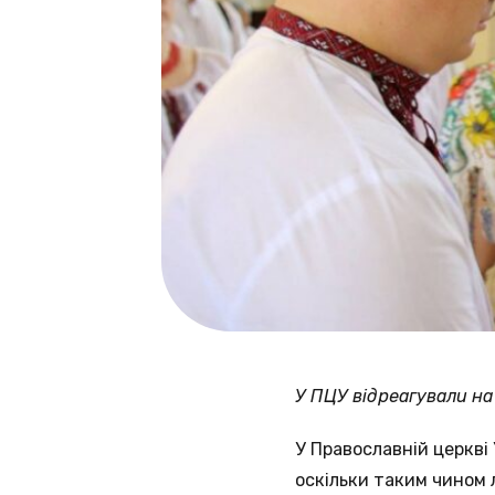
У ПЦУ відреагували н
У Православній церкві
оскільки таким чином 