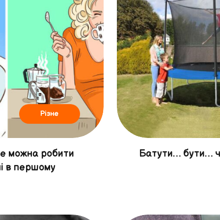
Різне
 не можна робити
Батути… бути… ч
і в першому