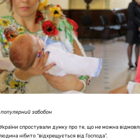
а популярний забобон
 України спростували думку про те, що не можна відмов
людина нібито “відхрещується від Господа”.