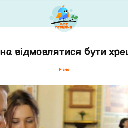
на відмовлятися бути хр
Різне