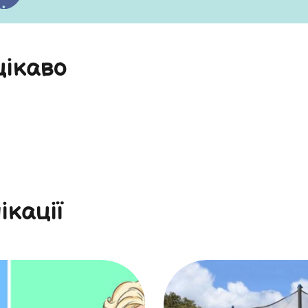
цікаво
ікації