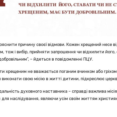
ояснити причину своєї відмови. Кожен хрещений несе ві
м, тож і вибір, прийняти запрошення чи відхилити його,
добровільним”, – йдеться в повідомленні ПЦУ.
ти хрещеним не вважається поганим вчинком або гріхом 
виконати свою місію в житті дитини, підкреслює церкв
ідальність духовного наставника – справді важлива місі
для наслідування, являючи усім своїм життям християнс