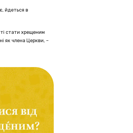
є, йдеться в
ості стати хрещеним
і як члена Церкви, –