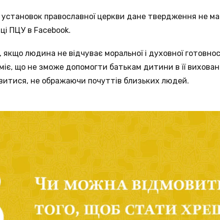
 установок православної церкви дане твердження не ма
ці ПЦУ в Facebook.
і, якщо людина не відчуває моральної і духовної готовн
міє, що не зможе допомогти батькам дитини в її вихованн
витися, не ображаючи почуттів близьких людей.