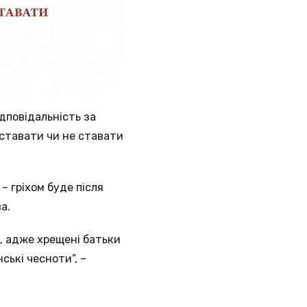
дповідальність за
 ставати чи не ставати
– гріхом буде після
а.
я, адже хрещені батьки
ькі чесноти”, –