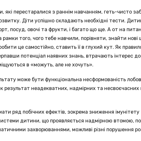
и, які перестаралися з раннім навчанням, геть-чисто за
озвитку. Діти успішно складають необхідні тести. Дит
т, посуд, овочі та фрукти, і багато що ще. А от на питан
 рамки того, чого тебе навчили, порівняти, знайти нові
робити це самостійно, ставить її в глухий кут. Як правил
рпавши потенціал наявних знань, втрачають інтерес до 
міщуються в «можуть, але не хочуть».
ьтату може бути функціональна несформованість лобових
к результат неадекватних, надмірних та несвоєчасних 
мати ряд побічних ефектів, зокрема зниження імунітет
системи дитини, що проявляється надмірною втомою, по
матичними захворюваннями, можливі різні порушення р