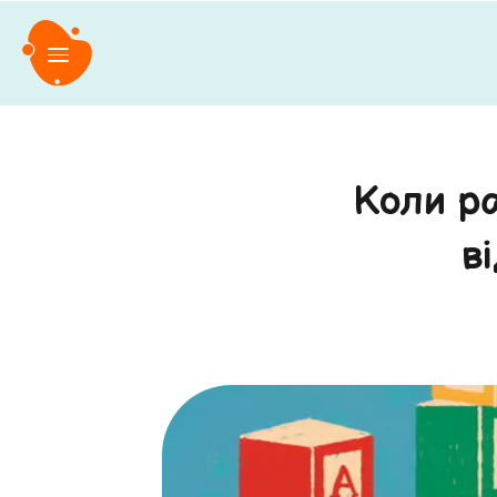
Коли р
в