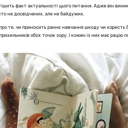
тішить факт актуальності цього питання. Адже він вини
сто не досвідчених, але не байдужих.
ро те, чи приносить раннє навчання шкоду чи користь 
 прихильників обох точок зору. І кожен із них має рацію 