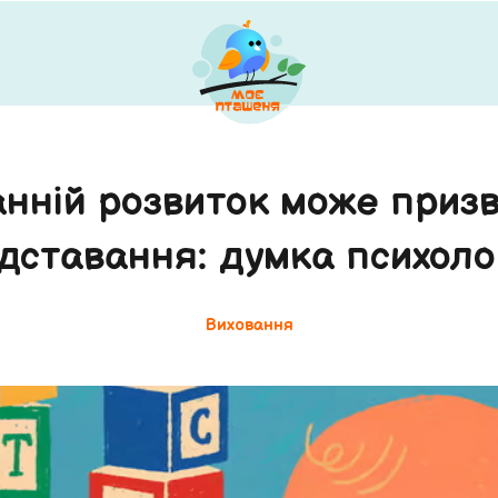
анній розвиток може призв
ідставання: думка психоло
Виховання