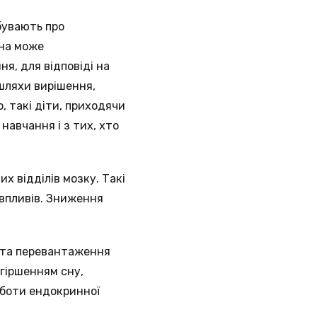
бувають про
ина може
ня, для відповіді на
 шляхи вирішення,
о, такі діти, приходячи
навчання і з тих, хто
 відділів мозку. Такі
впливів. Зниження
у та перевантаження
гіршенням сну,
оботи ендокринної