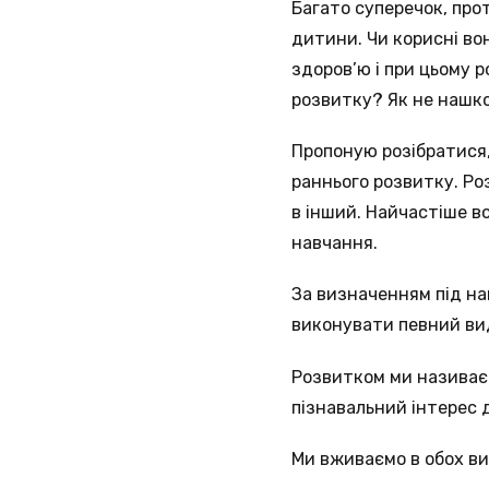
Багато суперечок, про
дитини. Чи корисні во
здоров’ю і при цьому 
розвитку? Як не нашк
Пропоную розібратися,
раннього розвитку. Роз
в інший. Найчастіше в
навчання.
За визначенням під на
виконувати певний вид
Розвитком ми називаєм
пізнавальний інтерес 
Ми вживаємо в обох вип