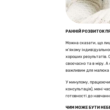
РАННІЙ РОЗВИТОК П
Можна сказати, що ли
м’якому індивідуально
хороших результатів. 
своєчасно та в міру. А
важливим для малюка 
У минулому, працюючи
консультація), мені ч
готовності до навчання
ЧИМ МОЖЕ БУТИ НЕБ