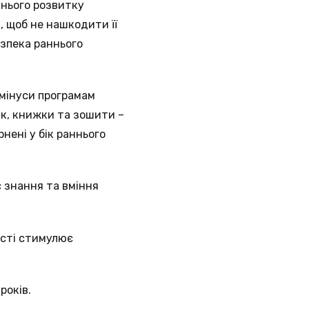
ннього розвитку
, щоб не нашкодити її
езпека раннього
 мінуси програмам
бік, книжки та зошити –
нені у бік раннього
є знання та вміння
ості стимулює
років.