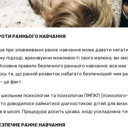
РОТИ РАННЬОГО НАВЧАННЯ
ше при зловживанні раннє навчання може давати негати
му підході, враховуючи можливості свого малюка, ви з
Основне правило безпечного раннього навчання: все має 
 ось те, що ранній розвиток набагато безпечніший чим р
– це факт.
 шкільним психологом та психологом ПМПКП (психолого
асто доводилося займатися діагностикою дітей для визн
 в школі. Процедура досить цікава, іноді ускладнена ти
ЕЗПЕЧНЕ РАННЄ НАВЧАННЯ