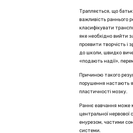
Трапляється, що батьк
важливість раннього р
класифікувати транспор
яке необхідно вийти за
проявити творчість і з
до школи, швидко виче
«подають надії», пере
Причиною такого резул
порушення настають я
пластичності мозку.
Раннє еавчання може 
центральної нервової 
енурезом, частими со
системи.