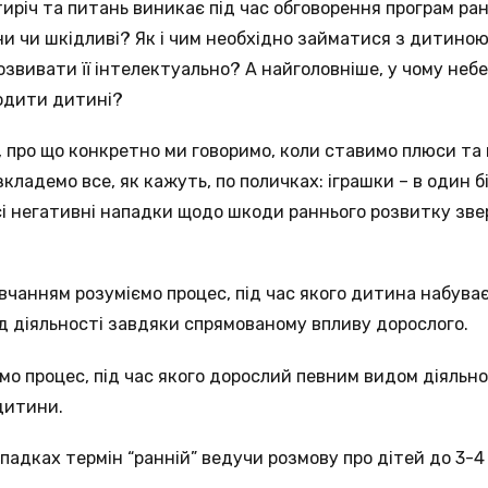
тиріч та питань виникає під час обговорення програм ра
ни чи шкідливі? Як і чим необхідно займатися з дитиною
розвивати її інтелектуально? А найголовніше, у чому неб
одити дитині?
 про що конкретно ми говоримо, коли ставимо плюси та
кладемо все, як кажуть, по поличках: іграшки – в один 
сі негативні нападки щодо шкоди раннього розвитку звер
вчанням розуміємо процес, під час якого дитина набува
 діяльності завдяки спрямованому впливу дорослого.
о процес, під час якого дорослий певним видом діяльн
дитини.
адках термін “ранній” ведучи розмову про дітей до 3-4 