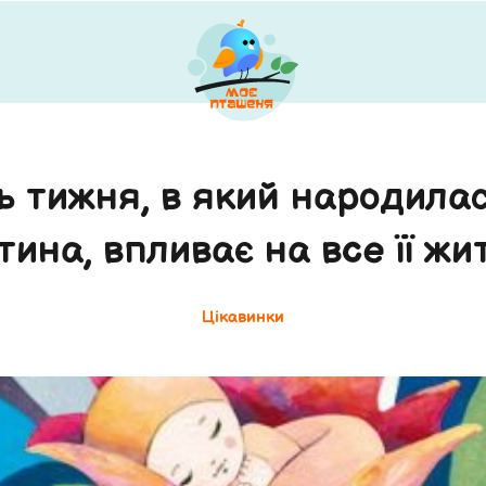
ь тижня, в який народила
тина, впливає на вcе її жи
Цікавинки