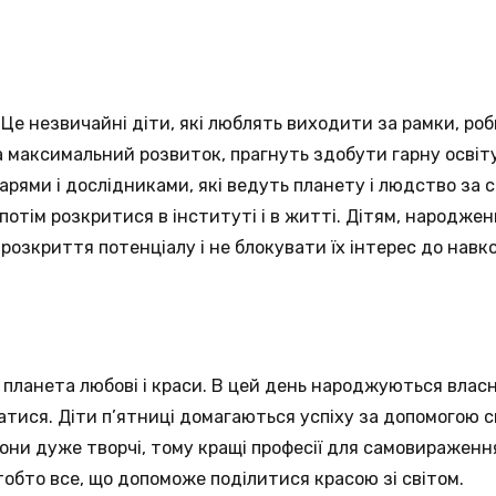
Це незвичайні діти, які люблять виходити за рамки, роб
 максимальний розвиток, прагнуть здобути гарну освіт
арями і дослідниками, які ведуть планету і людство за 
потім розкритися в інституті і в житті. Дітям, народже
розкриття потенціалу і не блокувати їх інтерес до навк
 планета любові і краси. В цей день народжуються власн
атися. Діти п’ятниці домагаються успіху за допомогою с
Вони дуже творчі, тому кращі професії для самовираженн
тобто все, що допоможе поділитися красою зі світом.