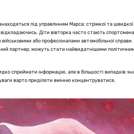
знаходяться під управлінням Марса: стрімкої та швидкої 
е відкладаючись. Діти вівторка часто стають спортсмен
 військовими або професіоналами автомобільної справи.
ний партнер, можуть стати найвидатнішими політичними
видко сприймати інформацію, але в більшості випадків 
уваги варто приділяти вмінню концентруватися.