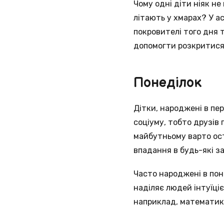
Чому одні діти ніяк не
літають у хмарах? У а
покровителі того дня 
допомогти розкритися
Понеділок
Дітки, народжені в пе
соціуму, тобто друзів 
майбутньому варто ост
впадання в будь-які з
Часто народжені в поне
наділяє людей інтуїці
наприклад, математика