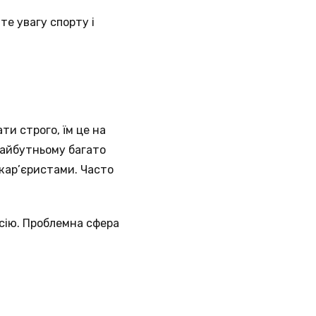
те увагу спорту і
ти строго, їм це на
майбутньому багато
 кар’єристами. Часто
сію. Проблемна сфера