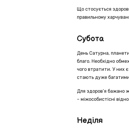
Що стосується здоров’
правильному харчуван
Субота
День Сатурна, планети
благо. Необхідно обме
чого втратити. У них 
стають дуже багатими
Для здоров’я бажано ж
– міжособистісні відн
Неділя