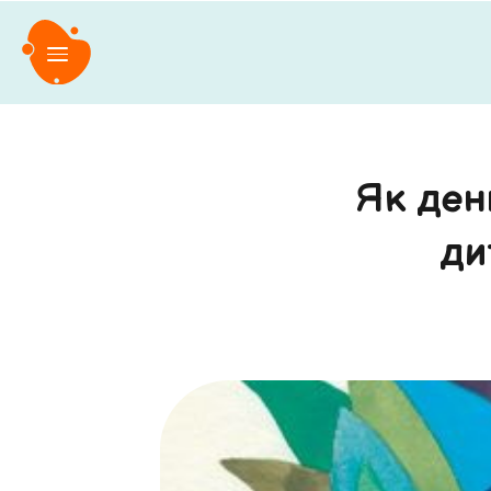
Як ден
ди