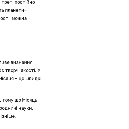
а треті постійно
ють планети-
вості, можна
жливе визнання
є творчі якості. У
Місяця – це швидкі
, тому що Місяць
родничі науки,
ізніше.