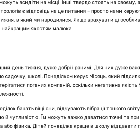
 можуть всидіти на місці, інші твердо стоять на своєму, 
стрологів є відповідь на це питання – просто нами керу
тижня, в який ми народилися. Якщо врахувати ці особли
 найкращим якостям малюка.
рший день тижня, дуже добрі і ранимі. Для них дуже ва
по садочку, школі. Понеділком керує Місяць, який підсилю
ерігатися поганих компаній, оскільки негативна якість 
алежності.
ділок бачать віщі сни, відчувають вібрації тонкого світу
єю й чутливістю. Їм можуть важко даватися точні та при
 або фізика. Дітей понеділка краще в школу віддавати п