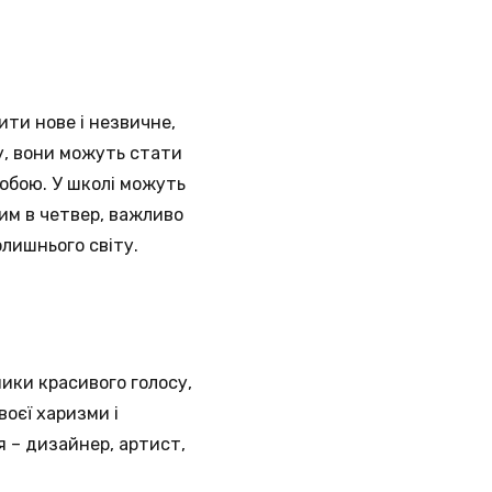
ити нове і незвичне,
у, вони можуть стати
собою. У школі можуть
ним в четвер, важливо
олишнього світу.
ики красивого голосу,
воєї харизми і
я – дизайнер, артист,