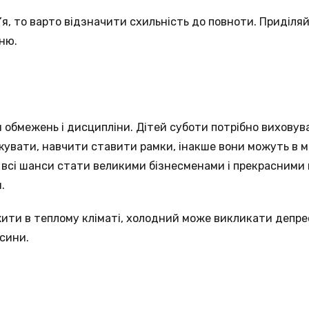
я, то варто відзначити схильність до повноти. Приділяй
ню.
 обмежень і дисципліни. Дітей суботи потрібно виховува
жувати, навчити ставити рамки, інакше вони можуть в 
є всі шанси стати великими бізнесменами і прекрасними
.
ити в теплому кліматі, холодний може викликати депре
осини.