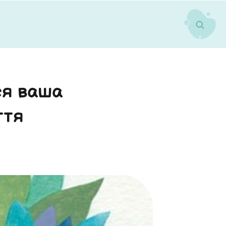
ся ваша
ття