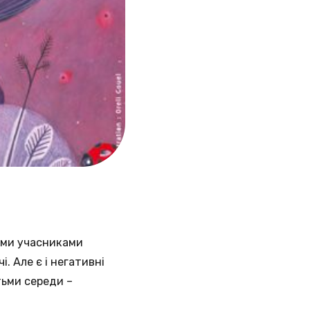
ними учасниками
. Але є і негативні
тьми середи –