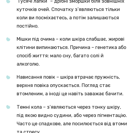
“Гусячі лапки” – дрібні зморшки біля зовнішніх
куточків очей. Спочатку з’являються тільки
коли ви посміхаєтесь, а потім залишаються
постійно.
Мішки під очима – коли шкіра слабшає, жирові
клітини випинаються. Причина – генетика або
спосіб життя: мало сну, багато солі й
алкоголю.
Нависання повік – шкіра втрачає пружність,
верхня повіка опускається. Погляд стає
втомленим, а іноді це навіть заважає бачити.
Темні кола – з’являються через тонку шкіру,
під якою видно судини, або через пігментацію.
Часто це спадкове, але посилюється від втоми
та стресу.