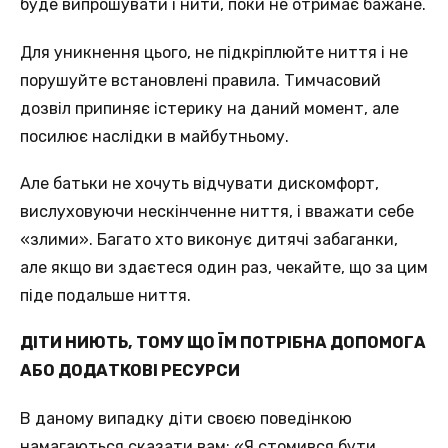
буде випрошувати і нити, поки не отримає бажане.
Для уникнення цього, не підкріплюйте ниття і не
порушуйте встановлені правила. Тимчасовий
дозвіл припиняє істерику на даний момент, але
посилює наслідки в майбутньому.
Але батьки не хочуть відчувати дискомфорт,
вислуховуючи нескінченне ниття, і вважати себе
«злими». Багато хто виконує дитячі забаганки,
але якщо ви здаєтеся один раз, чекайте, що за цим
піде подальше ниття.
ДІТИ НИЮТЬ, ТОМУ ЩО ЇМ ПОТРІБНА ДОПОМОГА
АБО ДОДАТКОВІ РЕСУРСИ
В даному випадку діти своєю поведінкою
намагаються сказати вам: «Я стомився бути