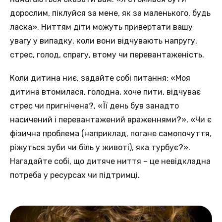
дорослим, піклуйся за мене, як за маленького, будь
ласка». Ниттям діти можуть привертати вашу
увагу у випадку, коли вони відчувають напругу,
стрес, голод, спрагу, втому чи перевантаженість.
Коли дитина ниє, задайте собі питання: «Моя
дитина втомилася, голодна, хоче пити, відчуває
стрес чи пригнічена?, «Її день був занадто
насичений і перевантажений враженнями?», «Чи є
фізична проблема (наприклад, погане самопочуття,
ріжуться зуби чи біль у животі), яка турбує?».
Нагадайте собі, що дитяче ниття – це невідкладна
потреба у ресурсах чи підтримці.