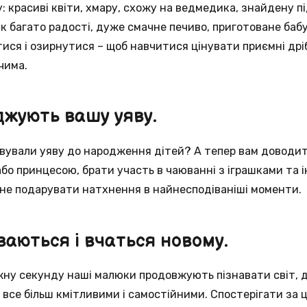
: ​​красиві квіти, хмару, схожу на ведмедика, знайдену п
 багато радості, дуже смачне печиво, приготоване бабусе
ся і озирнутися – щоб навчитися цінувати приємні дріб
чима.
джують вашу уяву.
вували уяву до народження дітей? А тепер вам доводит
бо принцесою, брати участь в чаюванні з іграшками та ін
датне подарувати натхнення в найнесподіваніші моменти.
ваються і вчаться новому.
жну секунду наші малюки продовжують пізнавати світ, 
все більш кмітливими і самостійними. Спостерігати за ц