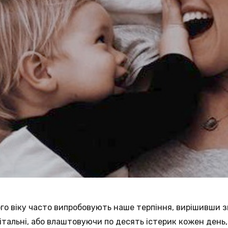
ого віку часто випробовують наше терпіння, вирішивши з
вітальні, або влаштовуючи по десять істерик кожен день,