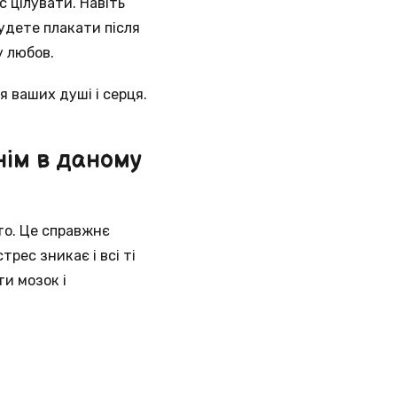
 цілувати. Навіть
будете плакати після
у любов.
я ваших душі і серця.
нім в даному
уто. Це справжнє
рес зникає і всі ті
ти мозок і