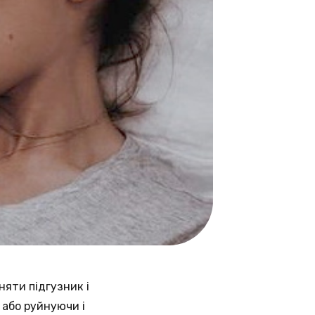
няти підгузник і
 або руйнуючи і