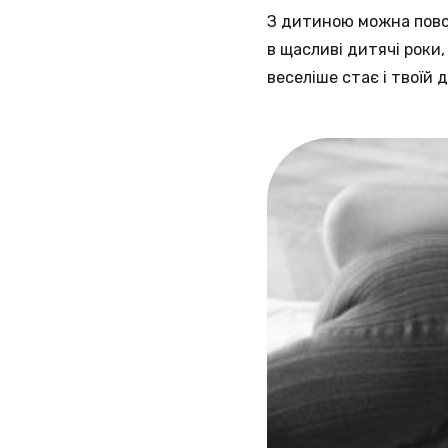
З дитиною можна повод
в щасливі дитячі роки,
веселіше стає і твоїй 