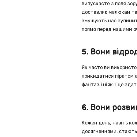
випускаєте з поля зору
доставляє малюкам так
змушують нас зупинити
прямо перед нашими о
5. Вони відро
Як часто ви використо
прикидатися піратом а
фантазії ніяк. І це з
6. Вони розви
Кожен день, навіть ко
досягненнями, стають 