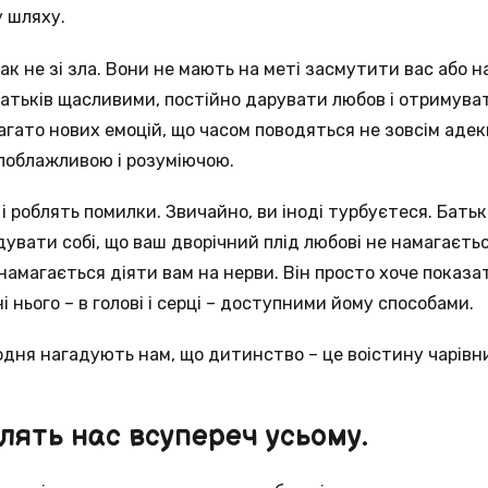
 шляху.
ак не зі зла. Вони не мають на меті засмутити вас або 
атьків щасливими, постійно дарувати любов і отримувати 
гато нових емоцій, що часом поводяться не зовсім адекв
поблажливою і розуміючою.
і роблять помилки. Звичайно, ви іноді турбуєтеся. Бать
увати собі, що ваш дворічний плід любові не намагаєть
намагається діяти вам на нерви. Він просто хоче показа
 нього – в голові і серці – доступними йому способами.
одня нагадують нам, що дитинство – це воістину чарівн
лять нас всупереч усьому.