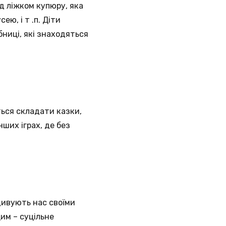
ід ліжком купюру, яка
ю, і т .п. Діти
ниці, які знаходяться
ься складати казки,
ших іграх, де без
дивують нас своїми
им – суцільне