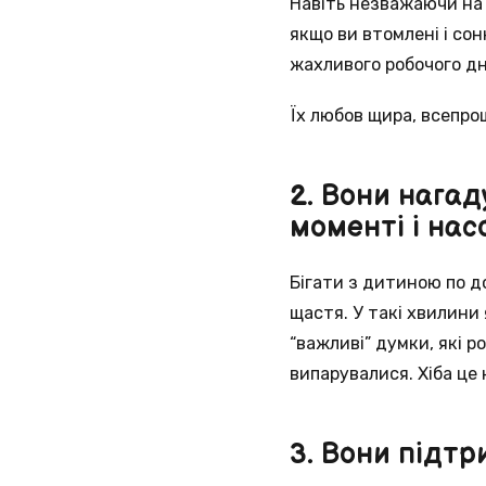
Навіть незважаючи на 
якщо ви втомлені і сон
жахливого робочого дня
Їх любов щира, всепро
2. Вони нагад
моменті і на
Бігати з дитиною по до
щастя. У такі хвилини 
“важливі” думки, які р
випарувалися. Хіба це
3. Вони підтр