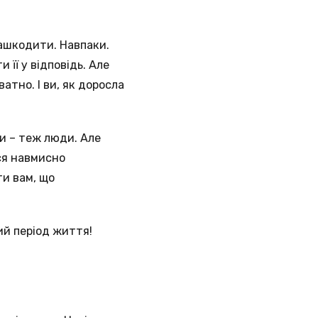
нашкодити. Навпаки.
її у відповідь. Але
атно. І ви, як доросла
ки – теж люди. Але
ся навмисно
ти вам, що
ий період життя!