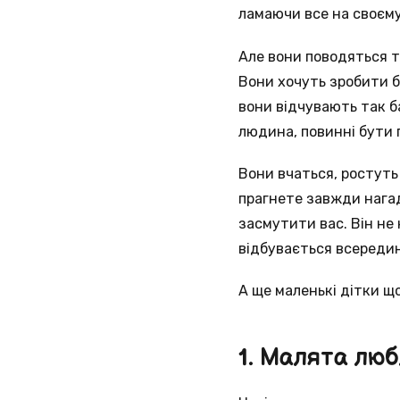
ламаючи все на своєму
Але вони поводяться т
Вони хочуть зробити б
вони відчувають так ба
людина, повинні бути 
Вони вчаться, ростуть 
прагнете завжди нагад
засмутити вас. Він не 
відбувається всередині
А ще маленькі дітки щ
1. Малята люб