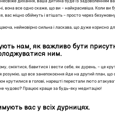
несвіже дихання, ваша дитина буде із задоволенням вас
ні, вона все одно скаже, що ви – найкрасивіша. Коли ви 
, вас міцно обіймуть і втішать – просто через безумовн
щаюча, неймовірно сильна і ласкава, що дуже корисно дл
ують нам, як важливо бути присут
солоджуватися ним.
му, сміятися, бавитися і вести себе, як дурень, – це кр
я розумію, що все занепокоєння йде на другий план, що ст
оєм крутилися в голові, нарешті перестали люто атакува
 не чудово? Працює краще за будь-яку медитацію!
имують вас у всіх дурницях.