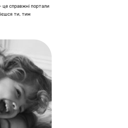
– це справжні портали
мієшся ти, тим