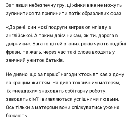
Затіявши небезпечну гру, ці жінки вже не можуть
зупинитися та припинити потік образливих фраз.
«До речі, син моєї подруги виграв олімпіаду з
англійської. А таким двієчникам, як ти, дорога в
двірники». Багато дітей з юних років чують подібні
фрази. На жаль, через час такі слова входять у
звичний ужиток батьків.
Не дивно, що за першої нагоди хтось втікає з дому
за кращим життям. На диво токсичним матерям,
їх «невдахи» знаходять собі гарну роботу,
заводять сім’ї і виявляються успішними людьми.
Ось тільки з матерями вони спілкуватись уже не
бажають.