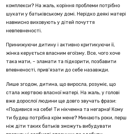
комплекси? На жаль, коріння проблеми потрібно
шукати у батьківському домі. Нерідко деякі матері
навмисно виховують у дітей почуття
невпевненості.
Принижуючи дитину і активно критикуючи її,
жінка керується власним егоїзму. Все, чого хоче
така мати, – зламати та підкорити, позбавити
впевненості, прив’язати до себе назавжди.
Лише згодом, дитина, що виросла, розуміє, що
стала жертвою власної матері. На жаль, у голові
вже дорослої людини ще довго звучать фрази:
«Подивися на себе! Ти нікчемна та негарна! Кому
ти будеш потрібна крім мене? Минають роки, перш
ніж діти таких батьків зможуть вибудувати