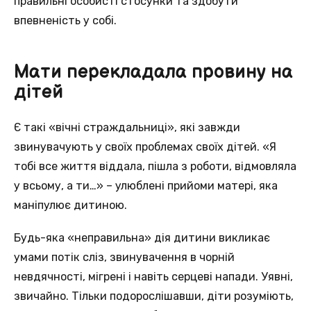
правильні особисті стосунки та здобути
впевненість у собі.
Мати перекладала провину на
дітей
Є такі «вічні страждальниці», які завжди
звинувачують у своїх проблемах своїх дітей. «Я
тобі все життя віддала, пішла з роботи, відмовляла
у всьому, а ти…» – улюблені прийоми матері, яка
маніпулює дитиною.
Будь-яка «неправильна» дія дитини викликає
умами потік сліз, звинувачення в чорній
невдячності, мігрені і навіть серцеві напади. Уявні,
звичайно. Тільки подорослішавши, діти розуміють,