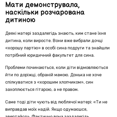
Мати демонструвала,
наскільки розчарована
дитиною
Деякі матері заздалегідь знають, ким стане їхня
дитина, коли виросте. Вони вже вибрали дочці
«хорошу партію» в особі сина подруги та знайшли
потрібний юридичний факультет для сина.
Проблеми починаються, коли діти відмовляються
йти по доріжці, обраній мамою. Донька не хоче
спілкуватися з «хорошим хлопчиком», син
захоплюється гітарою, а не правом.
Саме тоді діти чують від люблячої матері: «Ти не
виправдав моїх надій. Якщо одумаєшся,
звертайся». Фактично вона заздалегідь